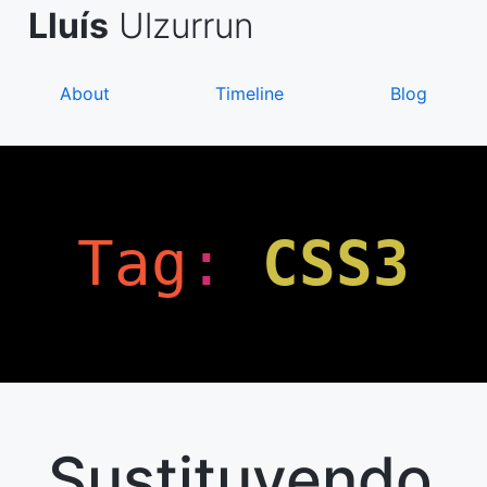
Skip
de Asanza
i Sàez
Lluís
Ulzurrun
to
content
About
Timeline
Blog
Tag
:
CSS3
Sustituyendo