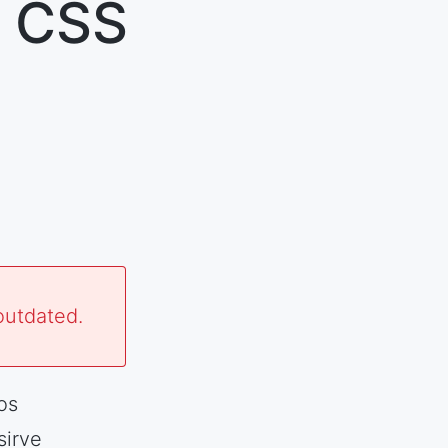
s CSS
outdated.
os
sirve