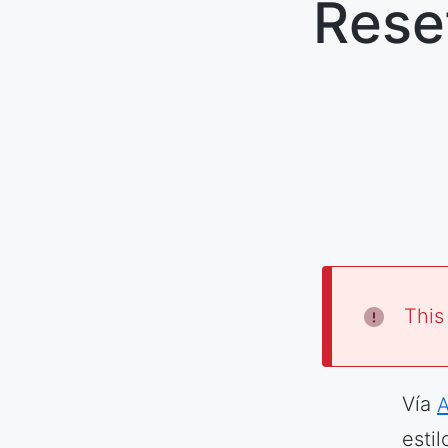
Rese
This
Vía
A
esti