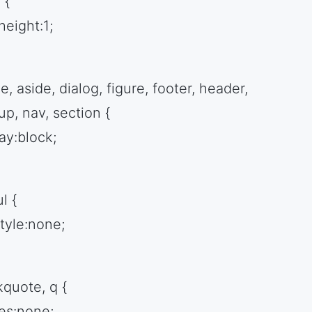
 {
height:1;
le, aside, dialog, figure, footer, header,
up, nav, section {
ay:block;
l {
style:none;
kquote, q {
es:none;