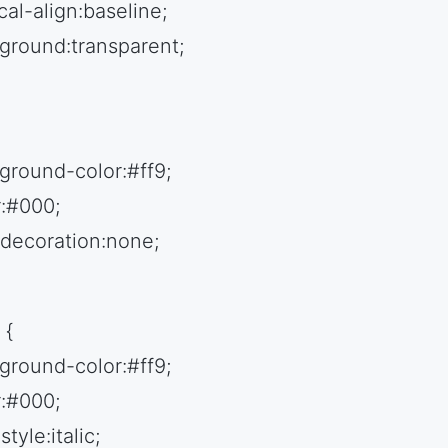
cal-align:baseline;
ground:transparent;
ground-color:#ff9;
r:#000;
-decoration:none;
 {
ground-color:#ff9;
r:#000;
style:italic;