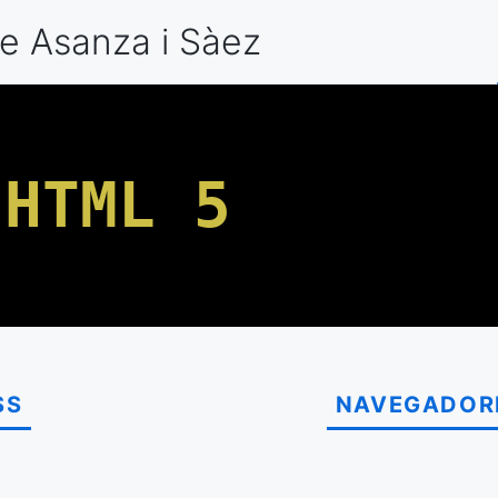
e Asanza
i Sàez
HTML 5
SS
NAVEGADOR