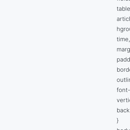
table
artic
hgro
time,
marg
padd
bord
outli
font
verti
back
}