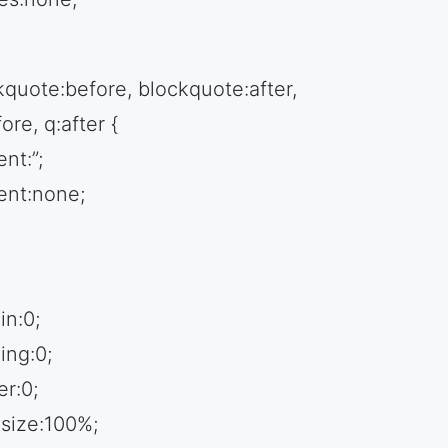
kquote:before, blockquote:after,
ore, q:after {
nt:”;
ent:none;
in:0;
ing:0;
er:0;
-size:100%;