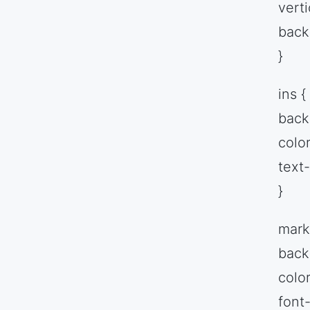
verti
back
}
ins {
back
colo
text
}
mark
back
colo
font-