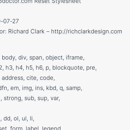
5doctor.com Reset Stylesheet
-07-27
or: Richard Clark – http://richclarkdesign.com
 body, div, span, object, iframe,
2, h3, h4, h5, h6, p, blockquote, pre,
 address, cite, code,
dfn, em, img, ins, kbd, q, samp,
, strong, sub, sup, var,
, dd, ol, ul, li,
set, form, label, legend,