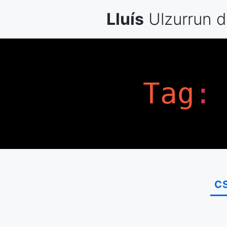
Skip
Lluís
Ulzurrun
d
to
content
Tag
:
C