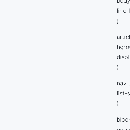
body
line-
}
artic
hgro
displ
}
nav u
list-
}
bloc
quot