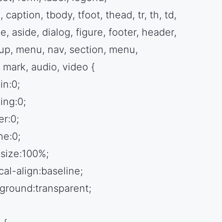
, caption, tbody, tfoot, thead, tr, th, td,
le, aside, dialog, figure, footer, header,
up, menu, nav, section, menu,
 mark, audio, video {
in:0;
ing:0;
er:0;
ne:0;
-size:100%;
cal-align:baseline;
ground:transparent;