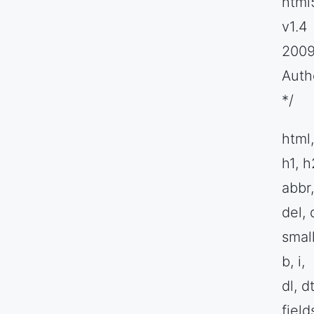
html
v1.4
2009
Auth
*/
html,
h1, h
abbr,
del, 
small
b, i,
dl, dt
field