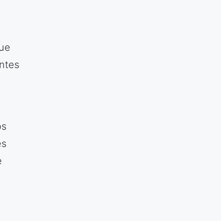
que
ntes
os
es
e