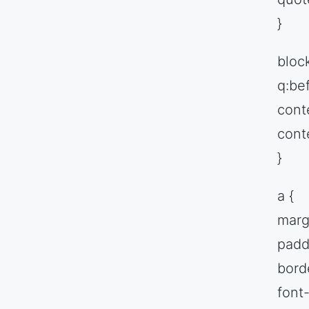
}
bloc
q:bef
conte
cont
}
a {
marg
padd
bord
font