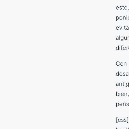
esto
poni
evit
algu
dife
Con 
desa
anti
bien
pens
[css]