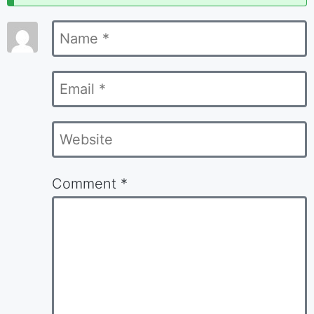
marked
Name
*
*
Email
*
Website
Comment
*