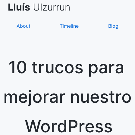
Skip
de Asanza
i Sàez
Lluís
Ulzurrun
to
content
About
Timeline
Blog
10 trucos para
mejorar nuestro
WordPress