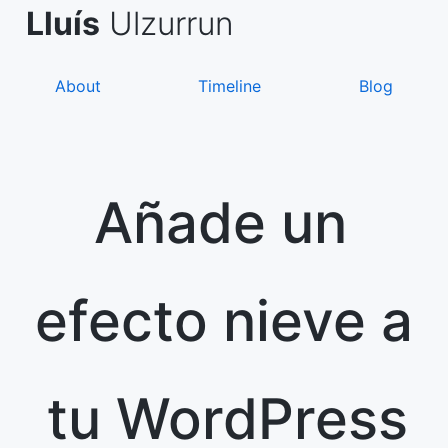
Skip
de Asanza
i Sàez
Lluís
Ulzurrun
to
content
About
Timeline
Blog
Añade un
efecto nieve a
tu WordPress