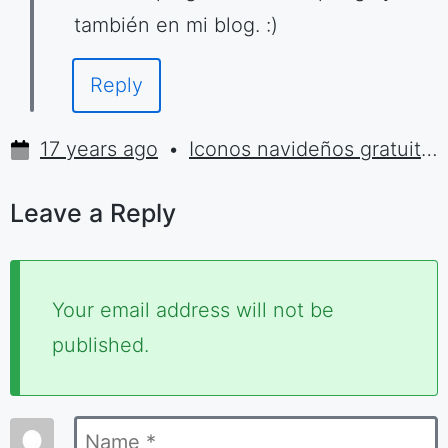
también en mi blog. :)
Reply
17 years ago
Iconos navideños gratuitos | Sumolari.com
Leave a Reply
Required
Your email address will not be
fields
published.
are
marked
Name
*