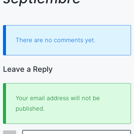
There are no comments yet.
Leave a Reply
Required
Your email address will not be
fields
published.
are
marked