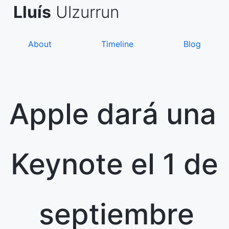
Skip
de Asanza
i Sàez
Lluís
Ulzurrun
to
content
About
Timeline
Blog
Apple dará una
Keynote el 1 de
septiembre