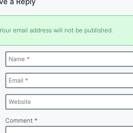
ve a Reply
ired
Your email address will not be published.
s
Name
ked
*
Email
*
Website
Comment
*