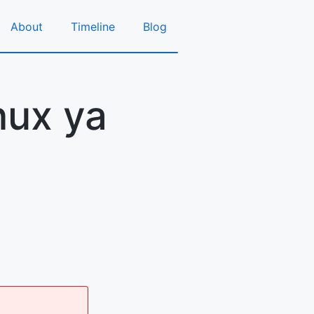
About
Timeline
Blog
nux ya