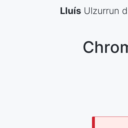
Skip
Lluís
Ulzurrun
d
to
content
Chrom