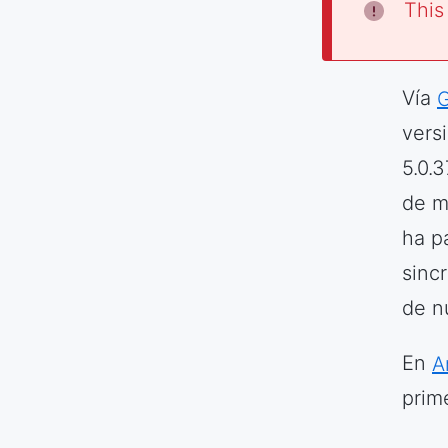
This
Vía
vers
5.0.
de m
ha p
sinc
de n
En
A
prim