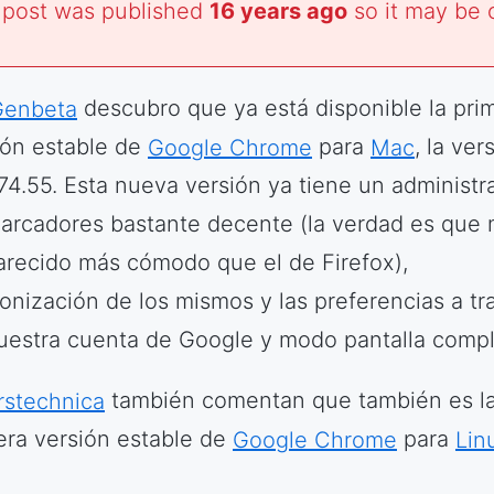
 post was published
16 years ago
so it may be 
Genbeta
descubro que ya está disponible la pri
ión estable de
Google Chrome
para
Mac
, la ver
374.55. Esta nueva versión ya tiene un administr
arcadores bastante decente (la verdad es que
arecido más cómodo que el de Firefox),
ronización de los mismos y las preferencias a tr
uestra cuenta de Google y modo pantalla compl
rstechnica
también comentan que también es l
era versión estable de
Google Chrome
para
Lin