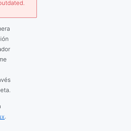
outdated.
mera
sión
ador
 me
avés
eta.
a
ux
.