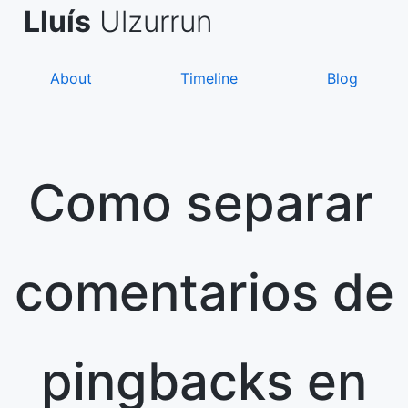
Skip
de Asanza
i Sàez
Lluís
Ulzurrun
to
content
About
Timeline
Blog
Como separar
comentarios de
pingbacks en