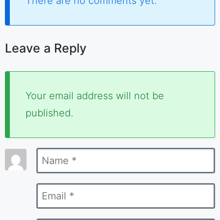
There are no comments yet.
Leave a Reply
Required
Your email address will not be
fields
published.
are
marked
Name
*
*
Email
*