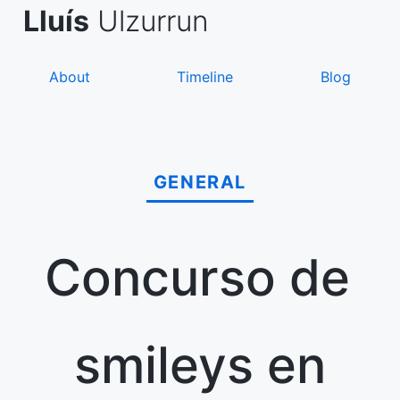
Skip
de Asanza
i Sàez
Lluís
Ulzurrun
to
content
About
Timeline
Blog
GENERAL
Concurso de
smileys en