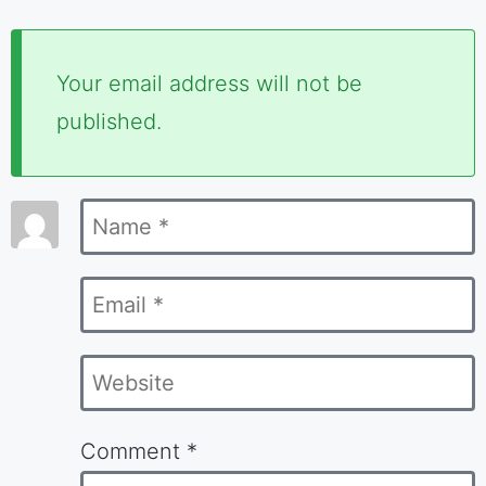
Required
Your email address will not be
fields
published.
are
marked
Name
*
*
Email
*
Website
Comment
*