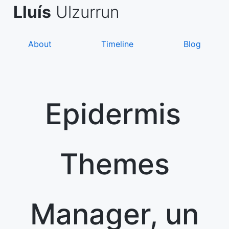
Skip
de Asanza
i Sàez
Lluís
Ulzurrun
to
content
About
Timeline
Blog
Epidermis
Themes
Manager, un