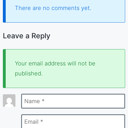
There are no comments yet.
Leave a Reply
Required
Your email address will not be
fields
published.
are
marked
Name
*
*
Email