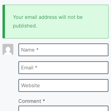
Required
Your email address will not be
fields
published.
are
marked
Name
*
*
Email
*
Website
Comment
*