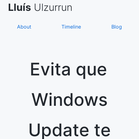
Skip
de Asanza
i Sàez
Lluís
Ulzurrun
to
content
About
Timeline
Blog
Evita que
Windows
Update te