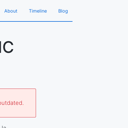
About
Timeline
Blog
NC
outdated.