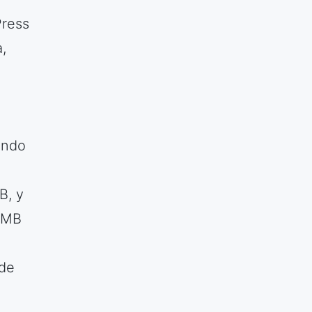
Press
,
ando
B, y
 1MB
 de