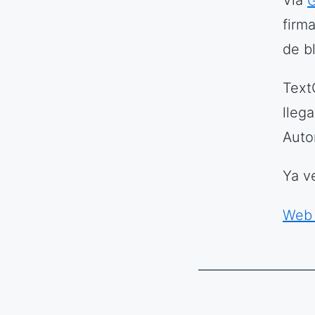
Vía
firm
de b
Text
lleg
Auto
Ya v
Web 