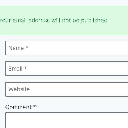
ired
Your email address will not be published.
s
Name
ked
*
Email
*
Website
Comment
*