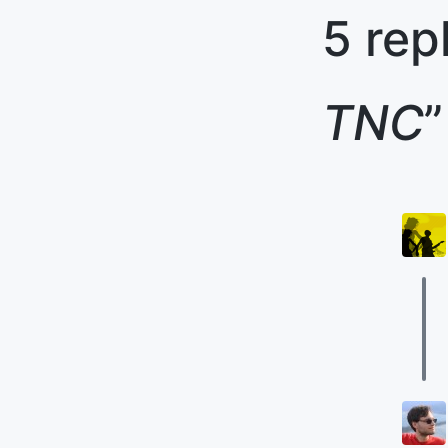
5 rep
TNC
”