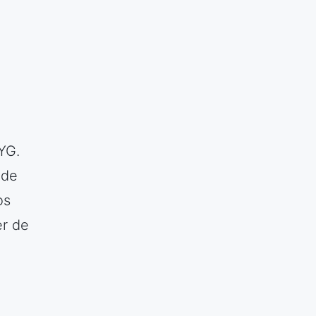
YG.
 de
os
er de