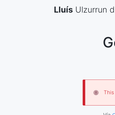
Skip
Lluís
Ulzurrun
d
to
content
G
This