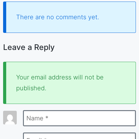
There are no comments yet.
Leave a Reply
Required
Your email address will not be
fields
published.
are
marked
Name
*
*
Email