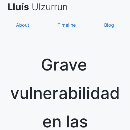
Skip
de Asanza
i Sàez
Lluís
Ulzurrun
to
content
About
Timeline
Blog
Grave
vulnerabilidad
en las