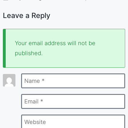
Leave a Reply
Required
Your email address will not be
fields
published.
are
marked
Name
*
*
Email
*
Website