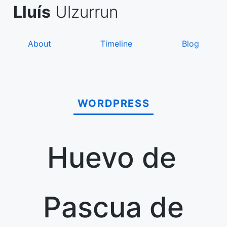
Skip
de Asanza
i Sàez
Lluís
Ulzurrun
to
content
About
Timeline
Blog
WORDPRESS
Huevo de
Pascua de