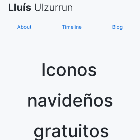
Skip
de Asanza
i Sàez
Lluís
Ulzurrun
to
content
About
Timeline
Blog
Iconos
navideños
gratuitos