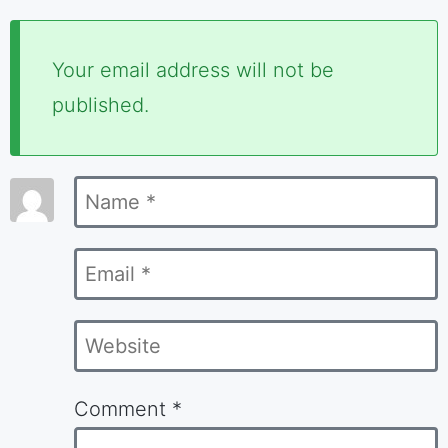
Required
Your email address will not be
fields
published.
are
marked
Name
*
*
Email
*
Website
Comment
*