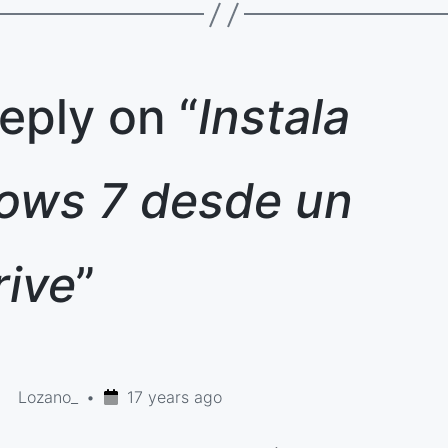
eply on “
Instala
ows 7 desde un
rive
”
Lozano_
17 years ago