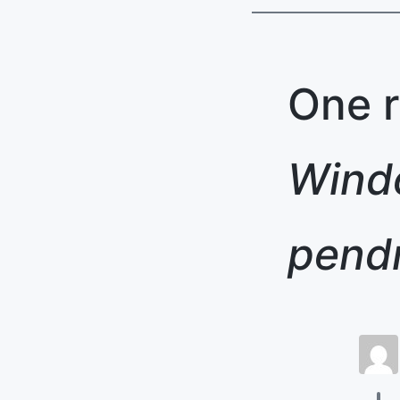
One r
Wind
pend