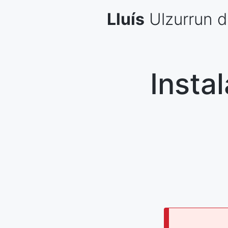
Skip
Lluís
Ulzurrun
d
to
content
Insta