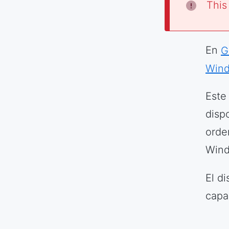
This
En
G
Wind
Este
disp
orde
Wind
El d
capa