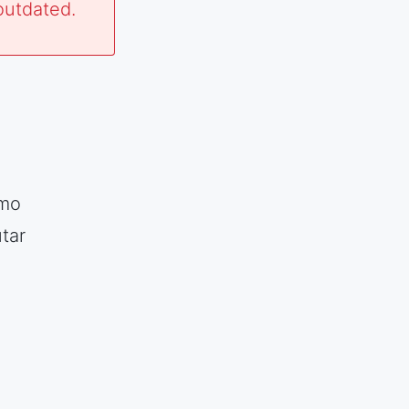
outdated.
omo
tar