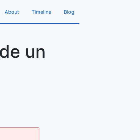
About
Timeline
Blog
sde un