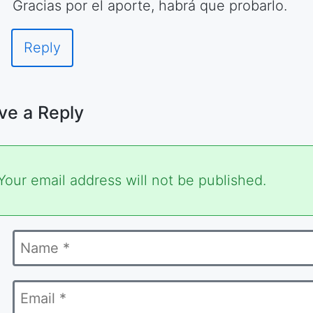
Gracias por el aporte, habrá que probarlo.
Reply
ve a Reply
ired
Your email address will not be published.
s
Name
ked
*
Email