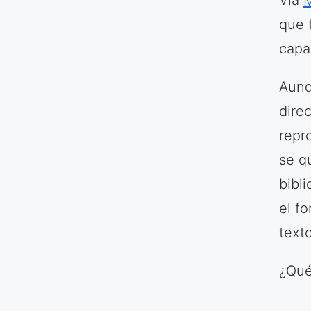
Vía
M
que 
capa
Aunq
dire
repr
se q
bibl
el f
texto
¿Qué