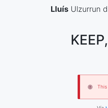
Skip
Lluís
Ulzurrun
d
to
content
KEEP,
This