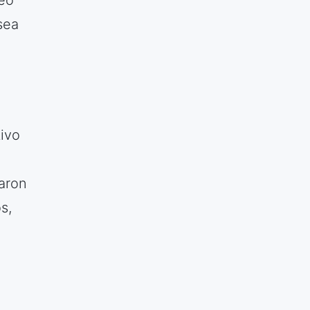
eo
sea
ivo
zaron
s,