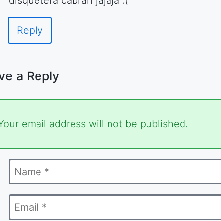
disquetera cabran jajaja :(
Reply
ve a Reply
ired
Your email address will not be published.
s
Name
ked
*
Email
*