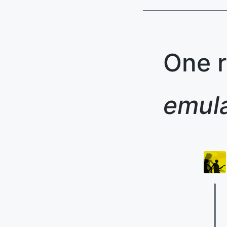
One r
emula