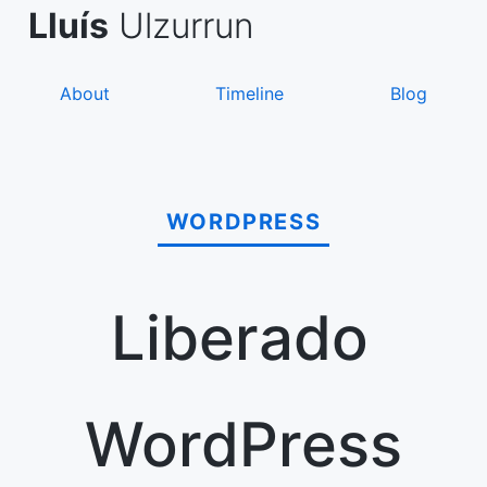
Skip
de Asanza
i Sàez
Lluís
Ulzurrun
to
content
About
Timeline
Blog
WORDPRESS
Liberado
WordPress