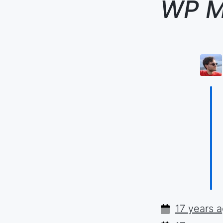
WP M
17 years 