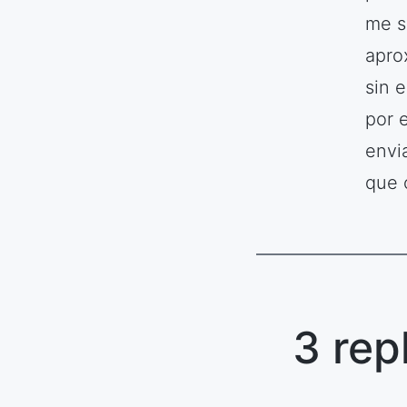
me s
apro
sin 
por 
envi
que 
3 rep