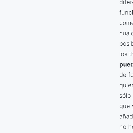
dife
func
come
cual
posi
los 
pued
de fo
quie
sólo
que 
añad
no h