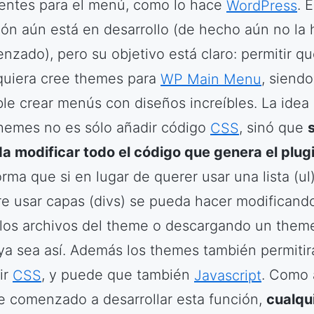
rentes para el menú, como lo hace
WordPress
. 
ión aún está en desarrollo (de hecho aún no la 
nzado), pero su objetivo está claro: permitir q
quiera cree themes para
WP Main Menu
, siendo
ble crear menús con diseños increíbles. La idea
themes no es sólo añadir código
CSS
, sinó que
a modificar todo el código que genera el plug
rma que si en lugar de querer usar una lista (ul
re usar capas (divs) se pueda hacer modificand
 los archivos del theme o descargando un them
ya sea así. Además los themes también permitir
ir
CSS
, y puede que también
Javascript
. Como
e comenzado a desarrollar esta función,
cualqu