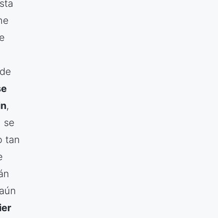
Esta
he
ue
 de
se
in
,
) se
o tan
e
án
 aún
ier