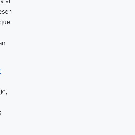
a al
iesen
 que
an
P
jo,
s