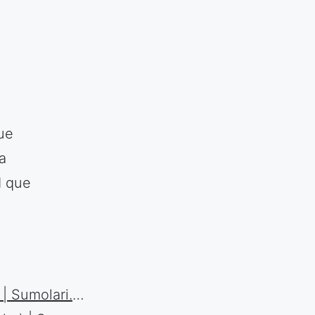
ue
a
d que
Diseñando un theme para WP Main Menu | Sumolari.com