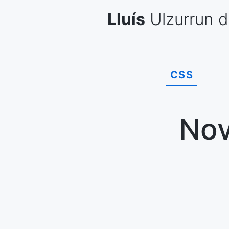
Skip
Lluís
Ulzurrun
d
to
content
CSS
Nov