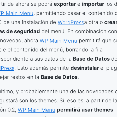
rtir de ahora se podrá
exportar
e
importar
los 
P Main Menu
, permitiendo pasar el contenido 
 de una instalación de
WordPress
a otra o
crea
as de seguridad
del menú. En combinación co
 novedad, ahora
WP Main Menu
permitirá que s
cie el contenido del menú, borrando la fila
espondiente a sus datos de la
Base de Datos
d
Press
. Esto además permite
desinstalar
el plug
ejar restos en la
Base de Datos
.
último, y probablemente una de las novedades 
ustará son los themes. Sí, eso es, a partir de l
ión 0.2,
WP Main Menu
permitirá usar themes