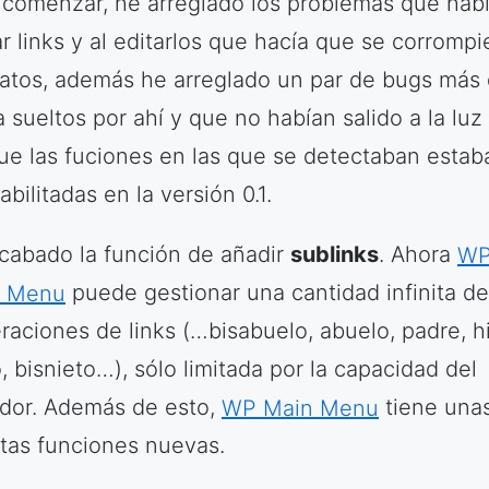
 comenzar, he arreglado los problemas que habí
ar links y al editarlos que hacía que se corromp
datos, además he arreglado un par de bugs más
a sueltos por ahí y que no habían salido a la luz
ue las fuciones en las que se detectaban estab
bilitadas en la versión 0.1.
cabado la función de añadir
sublinks
. Ahora
W
n Menu
puede gestionar una cantidad infinita de
raciones de links (…bisabuelo, abuelo, padre, hi
, bisnieto…), sólo limitada por la capacidad del
idor. Además de esto,
WP Main Menu
tiene una
tas funciones nuevas.