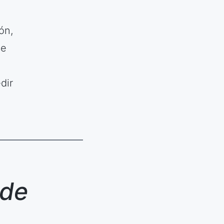
ón,
se
dir
 de