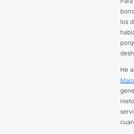
Para
borr
los 
habí
porq
desha
He a
Mai
gene
nieto
serv
cuan