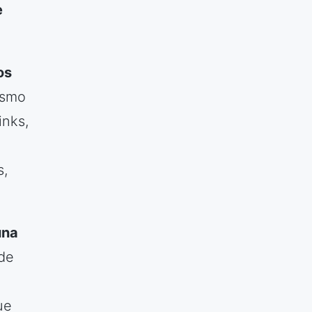
e
os
ismo
inks,
s,
una
 de
ue