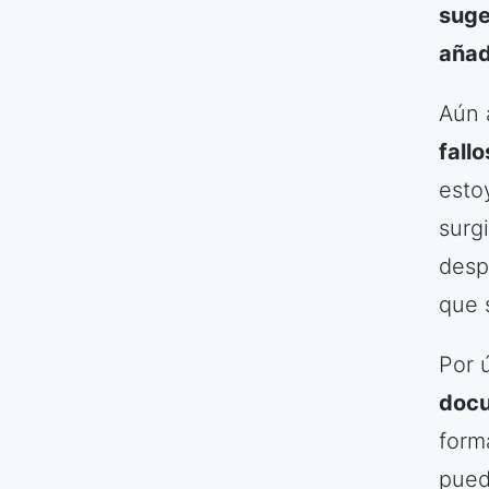
suge
añad
Aún 
fall
esto
surgi
desp
que 
Por 
docu
form
pued