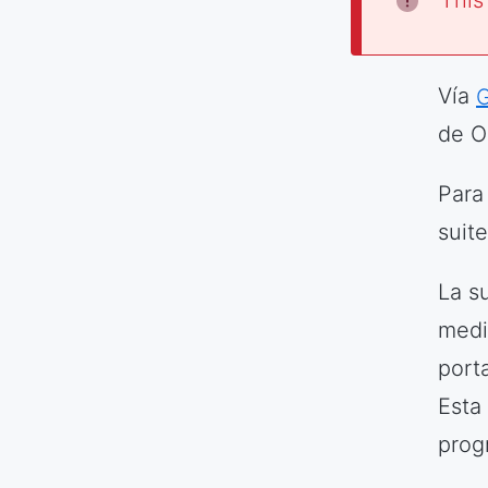
This
Vía
de O
Para
suit
La s
medi
port
Esta
prog