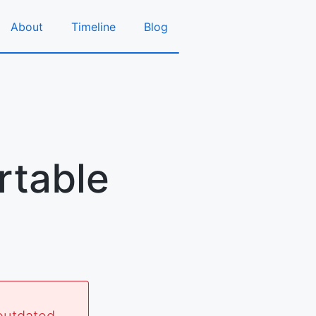
About
Timeline
Blog
rtable