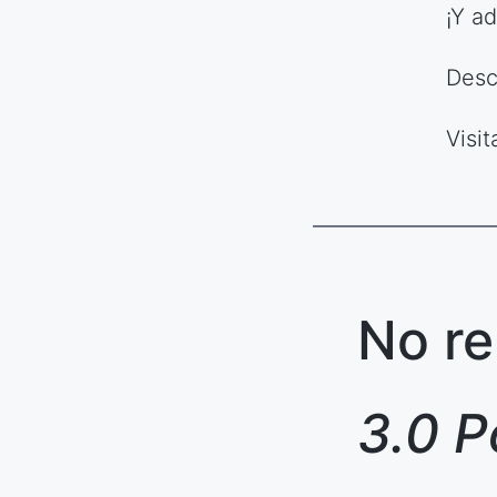
¡Y a
Des
Visi
No re
3.0 P