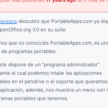
 post was published
17 years ago
so it may be 
Genbeta
descubro que PortableApps.com ya di
penOffice.org 3.0 en su suite.
 los que no conozcáis PortableApps.com, es un
e de programas portables.
uite dispone de un “programa administrador”
ante el cual podemos intalar las aplicaciones
ables en el pendrive o el soporte que queramos
 aplicación, además, nos muestra un menú con 
ramas portables que tenemos.