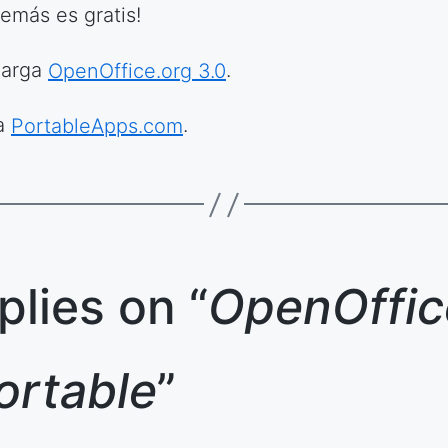
demás es gratis!
carga
OpenOffice.org 3.0
.
ta
PortableApps.com
.
plies on “
OpenOffic
ortable
”