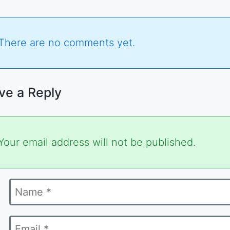
There are no comments yet.
ve a Reply
ired
Your email address will not be published.
s
Name
ked
*
Email