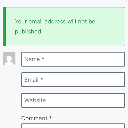
Required
Your email address will not be
fields
published.
are
marked
Name
*
*
Email
*
Website
Comment
*