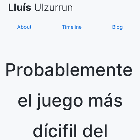
Skip
de Asanza
i Sàez
Lluís
Ulzurrun
to
content
About
Timeline
Blog
Probablemente
el juego más
dícifil del