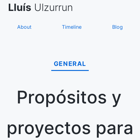
Skip
de Asanza
i Sàez
Lluís
Ulzurrun
to
content
About
Timeline
Blog
GENERAL
Propósitos y
proyectos para