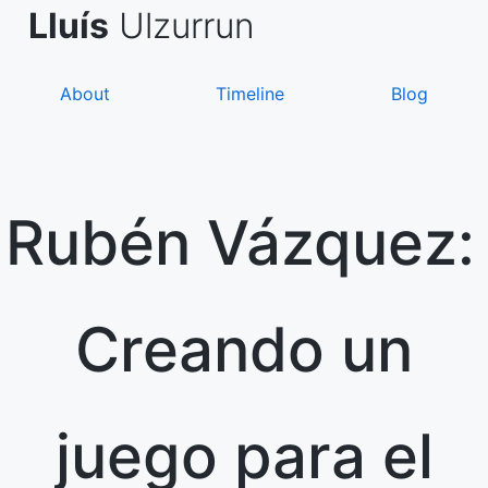
Skip
de Asanza
i Sàez
Lluís
Ulzurrun
to
content
About
Timeline
Blog
Rubén Vázquez:
Creando un
juego para el