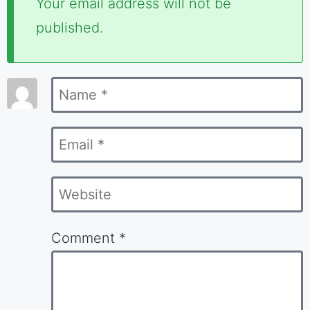
Your email address will not be
fields
published.
are
marked
Name
*
*
Email
*
Website
Comment
*