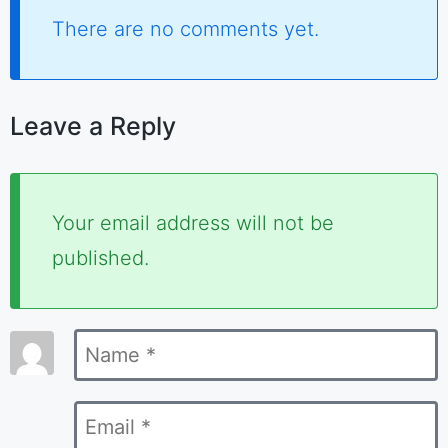
There are no comments yet.
Leave a Reply
Required
Your email address will not be
fields
published.
are
marked
Name
*
*
Email