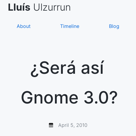
Skip
de Asanza
i Sàez
Lluís
Ulzurrun
to
content
About
Timeline
Blog
¿Será así
Gnome 3.0?
April 5, 2010