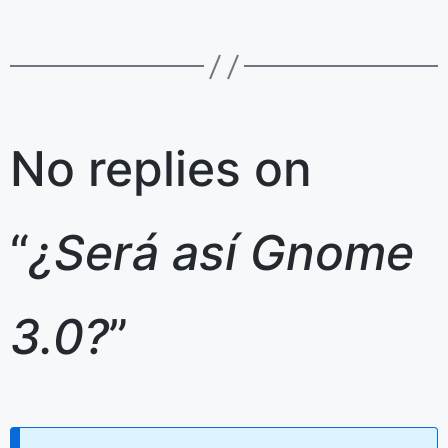
No replies on
“
¿Será así Gnome
3.0?
”