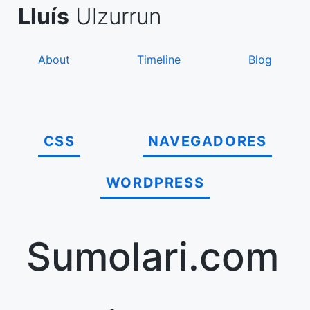
Skip
de Asanza
i Sàez
Lluís
Ulzurrun
to
content
About
Timeline
Blog
CSS
NAVEGADORES
WORDPRESS
Sumolari.com