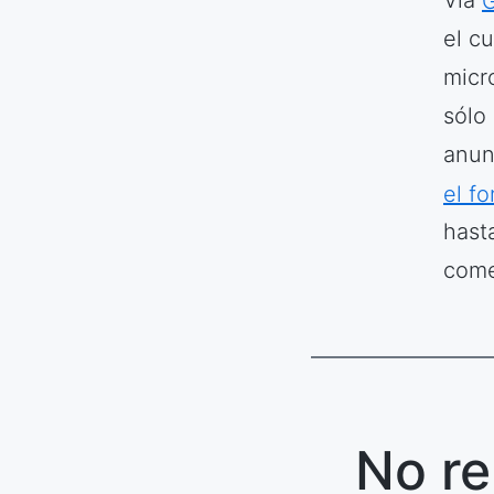
Vía
el c
micr
sólo
anun
el fo
hast
come
No re