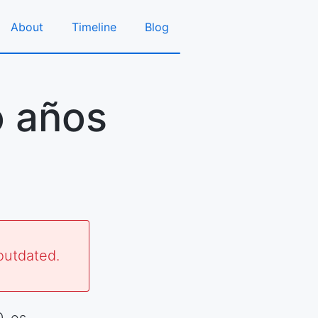
About
Timeline
Blog
o años
outdated.