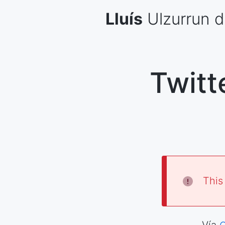
Skip
Lluís
Ulzurrun
d
to
content
Twitt
This