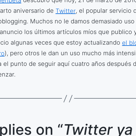
Genbeta
descubro que hoy, 21 de marzo de 2010
uarto aniversario de
Twitter
, el popular servicio 
oblogging. Muchos no le damos demasiado uso 
 anuncio los últimos artículos míos que publico 
cio algunas veces que estoy actualizando
el bl
ro
), pero otros le dan un uso mucho más intensi
a el punto de seguir aquí cuatro años después 
nzar.
plies on “
Twitter ya