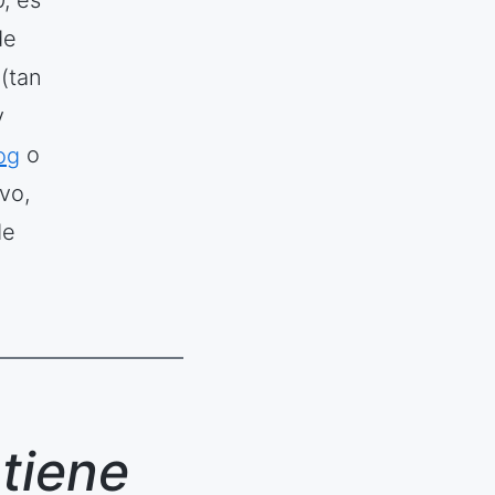
, es
de
(tan
y
og
o
vo,
de
 tiene