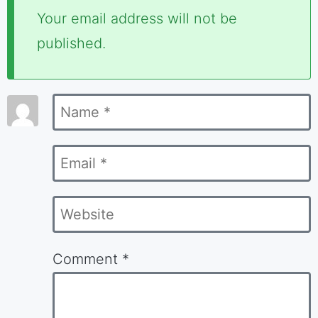
Required
Your email address will not be
fields
published.
are
marked
Name
*
*
Email
*
Website
Comment
*