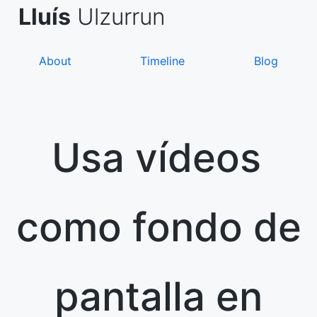
Skip
de Asanza
i Sàez
Lluís
Ulzurrun
to
content
About
Timeline
Blog
Usa vídeos
como fondo de
pantalla en