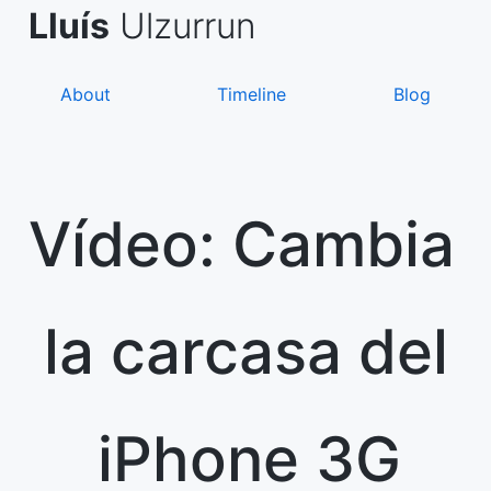
Skip
de Asanza
i Sàez
Lluís
Ulzurrun
to
content
About
Timeline
Blog
Vídeo: Cambia
la carcasa del
iPhone 3G