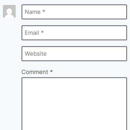
marked
Name
*
*
Email
*
Website
Comment
*