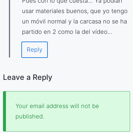
Pues con lo que cuesta… Ya podían
usar materiales buenos, que yo tengo
un móvil normal y la carcasa no se ha
partido en 2 como la del vídeo…
Reply
Leave a Reply
Required
Your email address will not be
fields
published.
are