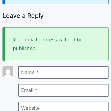
Leave a Reply
Required
Your email address will not be
fields
published.
are
marked
Name
*
*
Email
*
Website