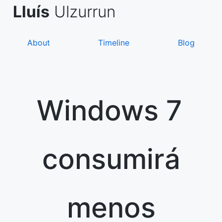
Skip
de Asanza
i Sàez
Lluís
Ulzurrun
to
content
About
Timeline
Blog
Windows 7
consumirá
menos