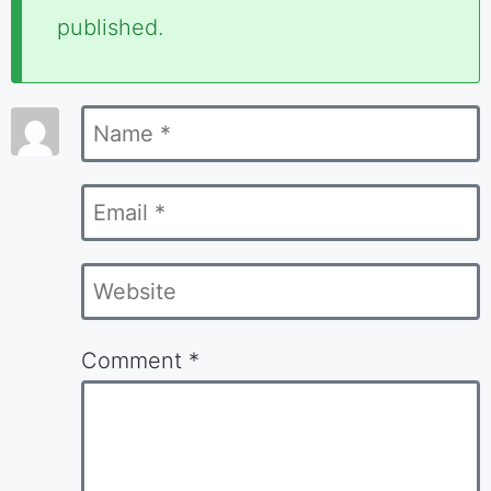
fields
published.
are
marked
Name
*
*
Email
*
Website
Comment
*