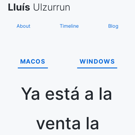
Skip
de Asanza
i Sàez
Lluís
Ulzurrun
to
content
About
Timeline
Blog
MACOS
WINDOWS
Ya está a la
venta la