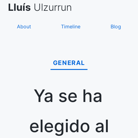
Skip
de Asanza
i Sàez
Lluís
Ulzurrun
to
content
About
Timeline
Blog
GENERAL
Ya se ha
elegido al