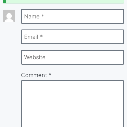
marked
Name
*
*
Email
*
Website
Comment
*