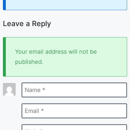
Leave a Reply
Required
Your email address will not be
fields
published.
are
marked
Name
*
*
Email
*
Website