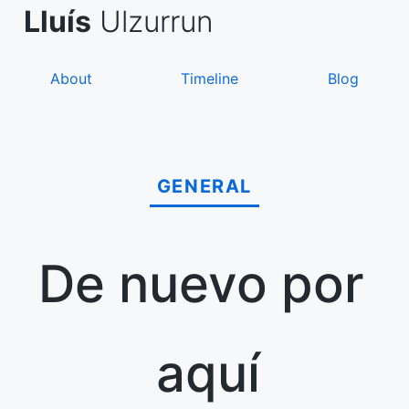
Skip
de Asanza
i Sàez
Lluís
Ulzurrun
to
content
About
Timeline
Blog
GENERAL
De nuevo por
aquí