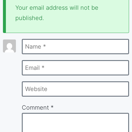
Required
Your email address will not be
fields
published.
are
marked
Name
*
*
Email
*
Website
Comment
*