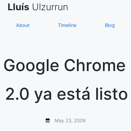
Skip
de Asanza
i Sàez
Lluís
Ulzurrun
to
content
About
Timeline
Blog
Google Chrome
2.0 ya está listo
May 23, 2009