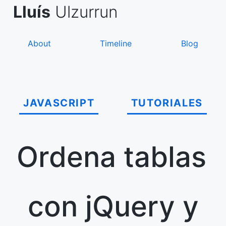
Skip
de Asanza
i Sàez
Lluís
Ulzurrun
to
content
About
Timeline
Blog
JAVASCRIPT
TUTORIALES
Ordena tablas
con jQuery y