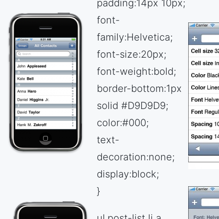
padding:14px 10px;
font-
family:Helvetica;
font-size:20px;
font-weight:bold;
border-bottom:1px
solid #D9D9D9;
color:#000;
text-
decoration:none;
display:block;
}
ul.post-list li a